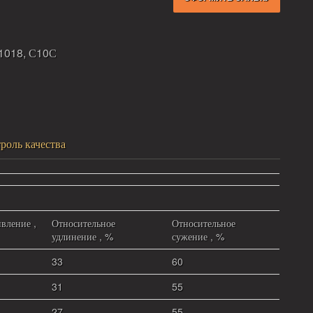
1018, С10С
роль качества
вление ,
Относительное
Относительное
удлинение , %
сужение , %
33
60
31
55
27
55