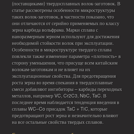
(поставщиками) твердосплавных волок‑заготовок. В
статье рассмотрены особенности микроструктуры
таких волок‑заготовок, в частности показано, что
они отличаются от серийно применяемых по классу
зерна карбида вольфрама. Марки сплава с
наноразмерным зерном используют для достижения
необходимой стойкости волок при эксплуатации.
Особенности в микроструктуре твердого сплава
повлекли также изменение параметра «плотность» в
сторону уменьшения, что присуще всем китайским
волокам‑заготовкам и не влияет на их
эксплуатационные свойства. Для предотвращения
роста зерна во время спекания в твердосплавные
смеси добавляют ингибиторы – карбиды переходных
металлов, например VC, Cr2C3, NbC, TaC. В
последнее время наблюдается тенденция введения в
сплавы WC–Co присадок TaC + TiC, которые
предотвращают рост зерна и незначительно влияют
на все остальные свойства твердых сплавов.